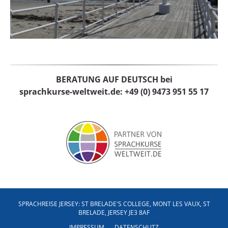
BERATUNG AUF DEUTSCH bei
sprachkurse-weltweit.de:
+49 (0) 9473 951 55 17
SPRACHREISE JERSEY: ST BRELADE'S COLLEGE, MONT LES VAUX, ST
BRELADE, JERSEY JE3 8AF
IMPRESSUM
DATENSCHUTZ